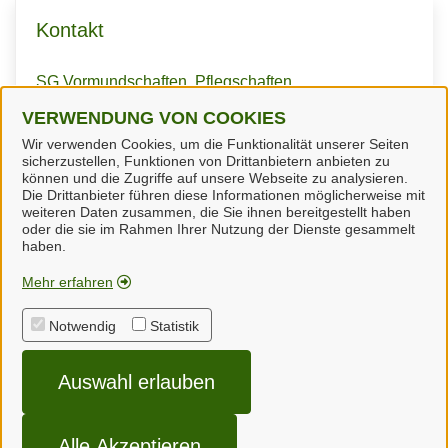
Kontakt
SG Vormundschaften, Pflegschaften,
Beistandschaften, Beurkundungen,
VERWENDUNG VON COOKIES
Unterhaltsvorschuss
Wir verwenden Cookies, um die Funktionalität unserer Seiten
sicherzustellen, Funktionen von Drittanbietern anbieten zu
können und die Zugriffe auf unsere Webseite zu analysieren.
Die Drittanbieter führen diese Informationen möglicherweise mit
weiteren Daten zusammen, die Sie ihnen bereitgestellt haben
oder die sie im Rahmen Ihrer Nutzung der Dienste gesammelt
Landkreis Uckermark
haben.
Mehr erfahren
Alle Rechte vorbehalten
Notwendig
Statistik
Impressum
Auswahl erlauben
Datenschutzerklärung
Cookie-Einstellungen
Alle Akzeptieren